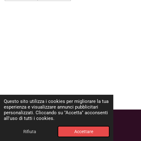
Questo sito utilizza i cookies per migliorare la tua
esperienza e visualizzare annunci pubblicitari
TOP
personalizzati. Cliccando su "Accetta" acconsenti
all'uso di tutti i cookies.
© 2025 Inoxgastroshop.net
Rifiuta
Accettare