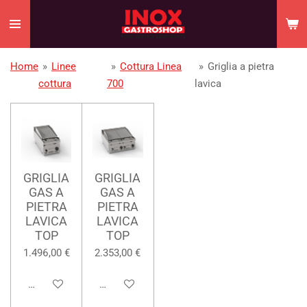
Vai
al
contenuto
principale
Home
»
Linee
»
Cottura Linea
»
Griglia a pietra
cottura
700
lavica
GRIGLIA
GRIGLIA
GAS A
GAS A
PIETRA
PIETRA
LAVICA
LAVICA
TOP
TOP
1.496,00 €
2.353,00 €
Aggiungi al carrello
Aggiungi al carrello