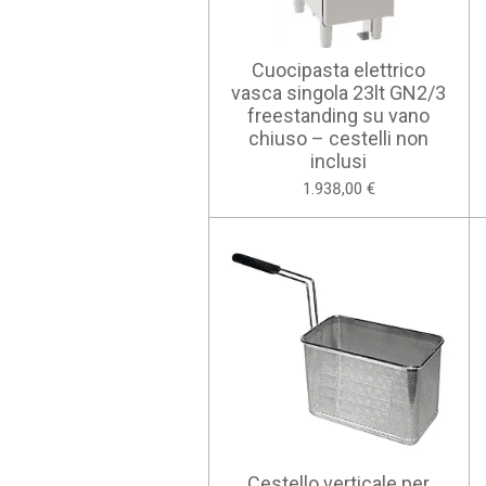
Cuocipasta elettrico
vasca singola 23lt GN2/3
freestanding su vano
chiuso – cestelli non
inclusi
1.938,00 €
Cestello verticale per