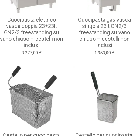
Cuocipasta elettrico
Cuocipasta gas vasca
vasca doppia 23+23lt
singola 23lt GN2/3
GN2/3 freestanding su
freestanding su vano
vano chiuso – cestelli non
chiuso – cestelli non
inclusi
inclusi
3.277,00 €
1.953,00 €
Cestello per cuocipasta,
Cestello per cuocipasta,