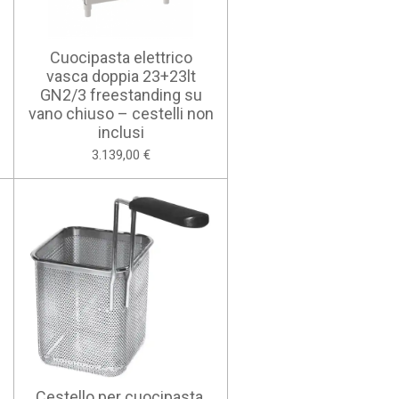
Cuocipasta elettrico
vasca doppia 23+23lt
GN2/3 freestanding su
vano chiuso – cestelli non
inclusi
3.139,00 €
Cestello per cuocipasta,