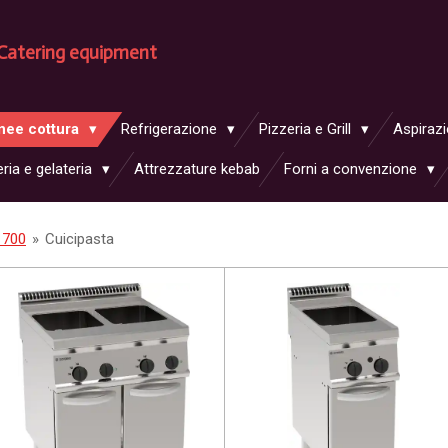
Catering equipment
nee cottura
Refrigerazione
Pizzeria e Grill
Aspiraz
ria e gelateria
Attrezzature kebab
Forni a convenzione
 700
»
Cuicipasta