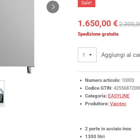
Sale!
1.650,00 €
2.300,0
Spedizione gratuita
Aggiungi al car
Numero articolo:
10003
Codice GTIN:
4255687200
Categoria:
EASYLINE
Produttore:
Vaiotec
2 porte in acciaio inox
1300 litri