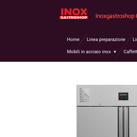
Vai
al
Inoxgastroshop 
contenuto
principale
Home
Linea preparazione
L
Mobili in acciaio inox
Caffet