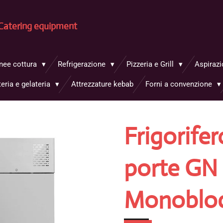
Catering equipment
inee cottura
Refrigerazione
Pizzeria e Grill
Aspirazi
teria e gelateria
Attrezzature kebab
Forni a convenzione
Frigorifer
porte GN 
Monoblo