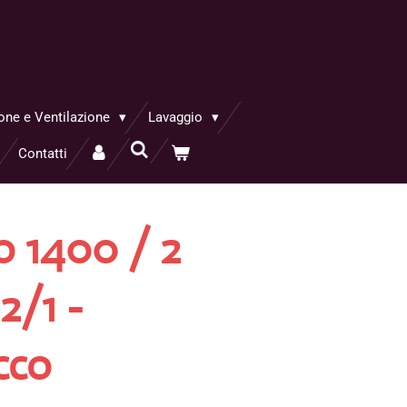
one e Ventilazione
Lavaggio
Contatti
o 1400 / 2
2/1 -
cco