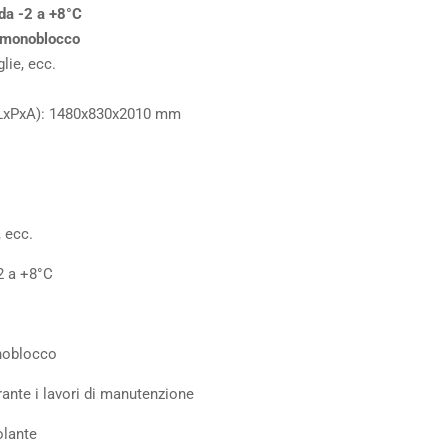
 da -2 a +8°C
e monoblocco
lie, ecc.
(LxPxA): 1480x830x2010 mm
, ecc.
-2 a +8°C
onoblocco
rante i lavori di manutenzione
olante