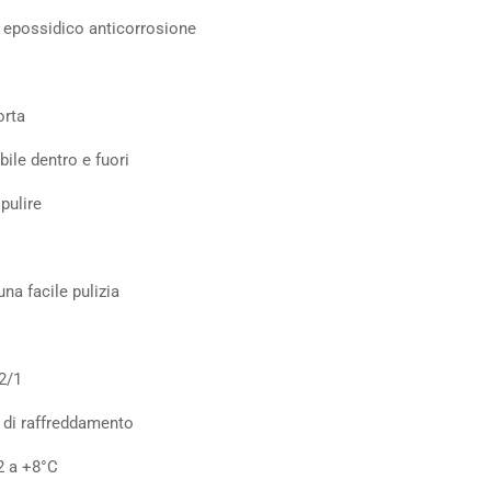
 epossidico anticorrosione
orta
bile dentro e fuori
 pulire
una facile pulizia
 2/1
i di raffreddamento
-2 a +8°C