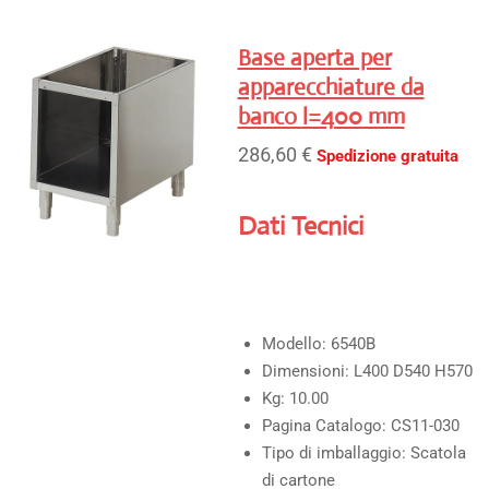
n
n
n
n
d
d
d
d
i
i
i
i
Base aperta per
v
v
v
v
i
i
i
i
apparecchiature da
d
d
d
d
banco l=400 mm
i
i
i
i
286,60 €
Spedizione gratuita
Dati Tecnici
Modello:
6540B
Dimensioni:
L400 D540 H570
Kg:
10.00
Pagina Catalogo:
CS11-030
Tipo di imballaggio:
Scatola
di cartone