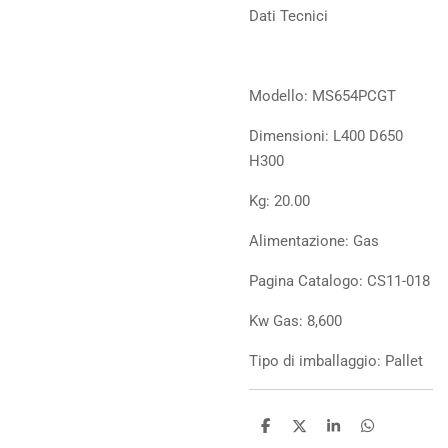
Dati Tecnici
Modello: MS654PCGT
Dimensioni: L400 D650
H300
Kg: 20.00
Alimentazione: Gas
Pagina Catalogo: CS11-018
Kw Gas: 8,600
Tipo di imballaggio: Pallet
C
C
C
C
o
o
o
o