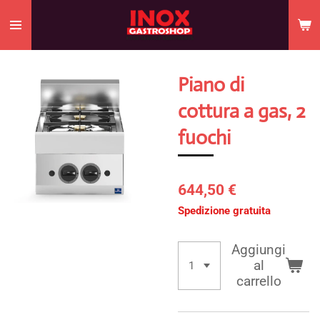
Vai
al
contenuto
principale
Piano di
cottura a gas, 2
fuochi
644,50 €
Spedizione gratuita
Aggiungi
al
carrello