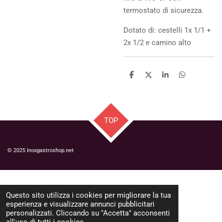
termostato di sicurezza.
Dotato di: cestelli 1x 1/1 +
2x 1/2 e camino alto
C
C
C
C
o
o
o
o
n
n
n
n
d
d
d
d
i
i
i
i
v
v
v
v
TOP
i
i
i
i
d
d
d
d
i
i
i
i
© 2025 Inoxgastroshop.net
Questo sito utilizza i cookies per migliorare la tua
esperienza e visualizzare annunci pubblicitari
personalizzati. Cliccando su "Accetta" acconsenti