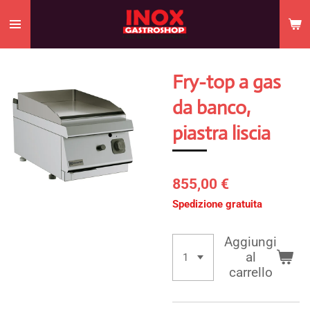
Vai
al
contenuto
principale
Fry-top a gas
da banco,
piastra liscia
855,00 €
Spedizione gratuita
Aggiungi
al
carrello