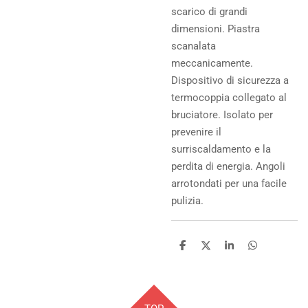
scarico di grandi
dimensioni. Piastra
scanalata
meccanicamente.
Dispositivo di sicurezza a
termocoppia collegato al
bruciatore. Isolato per
prevenire il
surriscaldamento e la
perdita di energia. Angoli
arrotondati per una facile
pulizia.
C
C
C
C
o
o
o
o
n
n
n
n
d
d
d
d
i
i
i
i
v
v
v
v