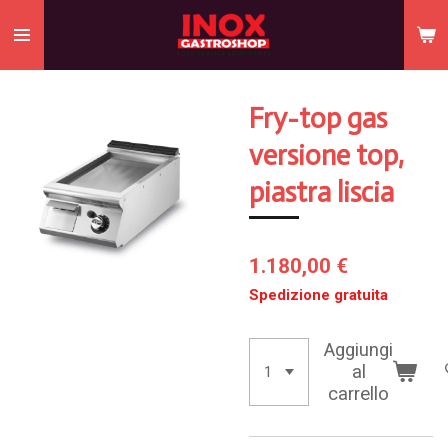
Vai
al
contenuto
principale
Fry-top gas
versione top,
piastra liscia
1.180,00 €
Spedizione gratuita
Aggiungi
al
carrello