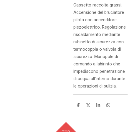
Cassetto raccolta grassi.
Accensione del bruciatore
pilota con accenditore
piezoelettrico. Regolazione
riscaldamento mediante
rubinetto di sicurezza con
termocoppia o valvola di
sicurezza. Manopole di
comando a labirinto che
impediscono penetrazione
di acqua all'interno durante
le operazioni di pulizia.
C
C
C
C
o
o
o
o
n
n
n
n
d
d
d
d
i
i
i
i
v
v
v
v