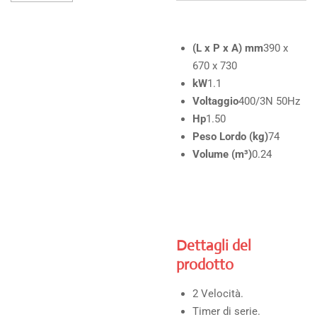
(L x P x A) mm
390 x
670 x 730
kW
1.1
Voltaggio
400/3N 50Hz
Hp
1.50
Peso Lordo (kg)
74
Volume (m³)
0.24
Dettagli del
prodotto
2 Velocità.
Timer di serie.