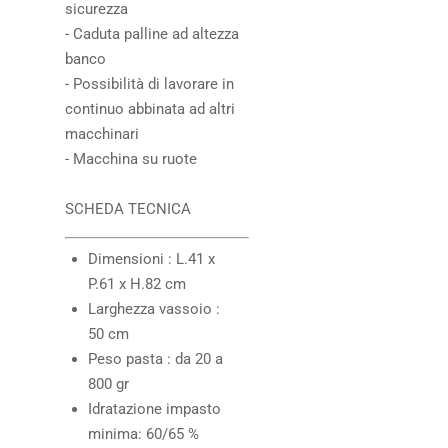
sicurezza
- Caduta palline ad altezza
banco
- Possibilità di lavorare in
continuo abbinata ad altri
macchinari
- Macchina su ruote
SCHEDA TECNICA
Dimensioni : L.41 x
P.61 x H.82 cm
Larghezza vassoio :
50 cm
Peso pasta : da 20 a
800 gr
Idratazione impasto
minima: 60/65 %