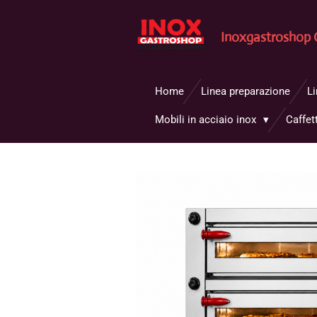
Vai
al
Inoxgastroshop 
contenuto
principale
Home
Linea preparazione
L
Mobili in acciaio inox
Caffet