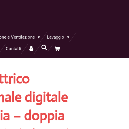
one e Ventilazione
Lavaggio
Contatti
ttrico
ale digitale
ria – doppia