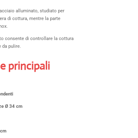
 acciaio alluminato, studiato per
mera di cottura, mentre la parte
nox.
o consente di controllare la cottura
 da pulire.
e principali
endenti
ze Ø 34 cm
 cm