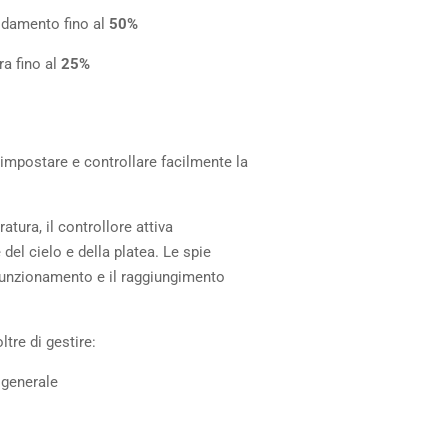
aldamento fino al
50%
ra fino al
25%
i impostare e controllare facilmente la
tura, il controllore attiva
el cielo e della platea. Le spie
funzionamento e il raggiungimento
ltre di gestire:
generale