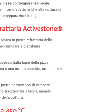
2 pizze contemporaneamente
.
 il forno adatto anche alla cottura di
 e preparazioni in teglia.
frattaria Activestone®
 platea in pietra refrattaria dello
r accumulare e distribuire
eccesso dalla base della pizza,
a e una crosta asciutta, croccante e
a pietra permettono di ottenere
orno tradizionale a legna, unendo
o della cottura.
 a 450 °C