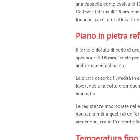
una capacità complessiva di
1
L’altezza interna di
15 cm
rende
focacce, pane, prodotti da forno
Piano in pietra re
Il forno è dotato di serie di una
spessore di
15 mm
, ideale pe
uniformemente il calore.
La pietra assorbe l’umidità in 
favorendo una cottura omogene
ben cotta.
Le resistenze incorporate nell
risultati simili a quelli di un f
precisione, praticità e controll
Temperatura fino