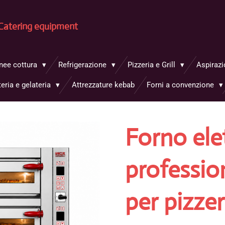
Catering equipment
inee cottura
Refrigerazione
Pizzeria e Grill
Aspirazi
teria e gelateria
Attrezzature kebab
Forni a convenzione
Forno ele
profession
per pizze