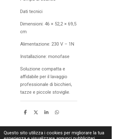
Dati tecnici
Dimensioni: 46 × 52,2 × 69,5
cm
Alimentazione: 230 V – 1N
Installazione: monofase
Soluzione compatta e
affidabile per il lavaggio
professionale di bicchieri,
tazze e piccole stoviglie.
C
C
C
C
o
o
o
o
n
n
n
n
d
d
d
d
Questo sito utilizza i cookies per migliorare la tua
i
i
i
i
v
v
v
v
esperienza e visualizzare annunci pubblicitari