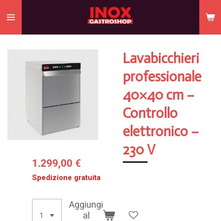
Vai
al
contenuto
principale
Lavabicchieri
professionale
40×40 cm –
Controllo
elettronico –
230 V
1.299,00 €
Spedizione gratuita
Aggiungi
al