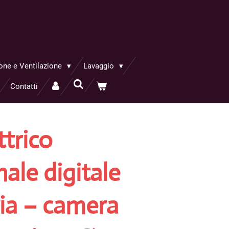
one e Ventilazione
Lavaggio
Contatti
ttrico
ale digitale
ria – camera