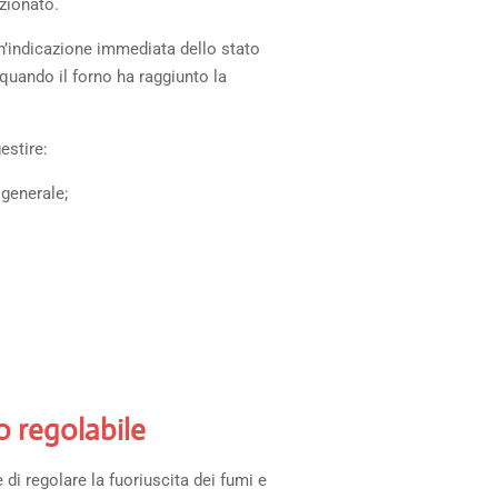
zionato.
n’indicazione immediata dello stato
uando il forno ha raggiunto la
estire:
generale;
o regolabile
di regolare la fuoriuscita dei fumi e