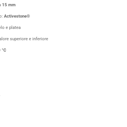
da
15 mm
o:
Activestone®
lo e platea
lore superiore e inferiore
 °C
e