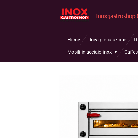
Vai
al
Inoxgastroshop 
contenuto
principale
Home
Linea preparazione
L
Mobili in acciaio inox
Caffet