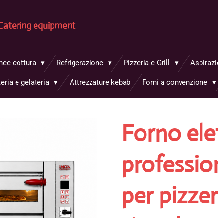
Catering equipment
inee cottura
Refrigerazione
Pizzeria e Grill
Aspirazi
teria e gelateria
Attrezzature kebab
Forni a convenzione
Forno ele
profession
per pizze