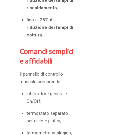
riduzione dei tempi di
riscaldamento
;
fino al
25% di
riduzione dei tempi di
cottura
.
Comandi semplici
e affidabili
Il pannello di controllo
manuale comprende:
interruttore generale
On/Off;
termostato separato
per cielo e platea;
termometro analogico;