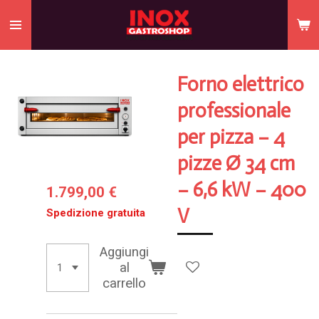
Vai
al
contenuto
principale
Forno elettrico
professionale
per pizza – 4
pizze Ø 34 cm
– 6,6 kW – 400
1.799,00 €
V
Spedizione gratuita
Aggiungi
al
carrello