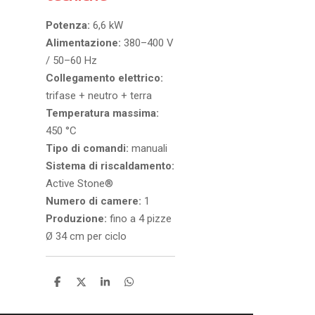
Potenza:
6,6 kW
Alimentazione:
380–400 V
/ 50–60 Hz
Collegamento elettrico:
trifase + neutro + terra
Temperatura massima:
450 °C
Tipo di comandi:
manuali
Sistema di riscaldamento:
Active Stone®
Numero di camere:
1
Produzione:
fino a 4 pizze
Ø 34 cm per ciclo
C
C
C
C
o
o
o
o
n
n
n
n