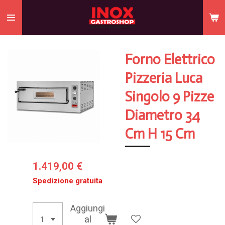
Vai
al
contenuto
principale
Forno Elettrico
Pizzeria Luca
Singolo 9 Pizze
Diametro 34
Cm H 15 Cm
1.419,00 €
Spedizione gratuita
Aggiungi
al