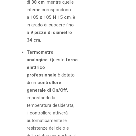
di
38 cm
, mentre quelle
interne corrispondono
a
105 x 105 H 15 cm
, è
in grado di cuocere fino
a
9 pizze di diametro
34 cm
.
Termometro
analogico.
Questo
forno
elettrico
professionale
è dotato
di un
controllore
generale di On/Off
,
impostando la
temperatura desiderata,
il controllore attiverà
automaticamente le
resistenze del cielo e
della platea per portare il