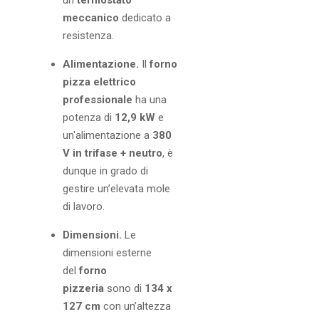
un
termostato
meccanico
dedicato a
resistenza.
Alimentazione.
Il
forno
pizza elettrico
professionale
ha una
potenza di
12,9 kW
e
un'alimentazione a
380
V in trifase + neutro
, è
dunque in grado di
gestire un’elevata mole
di lavoro.
Dimensioni.
Le
dimensioni esterne
del
forno
pizzeria
sono di
134 x
127 cm
con un’altezza