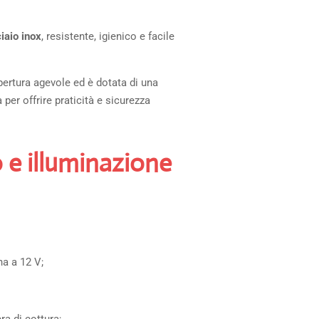
iaio inox
, resistente, igienico e facile
pertura agevole ed è dotata di una
per offrire praticità e sicurezza
 e illuminazione
na a 12 V;