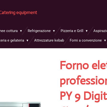
Catering equipment
inee cottura
Refrigerazione
Pizzeria e Grill
Aspirazi
teria e gelateria
Attrezzature kebab
Forni a convenzione
Forno ele
profession
PY 9 Digit