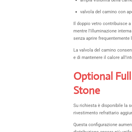
ampia visibilità della came
valvola del camino con ape
Il doppio vetro contribuisce a
mentre l’illuminazione interna
senza aprire frequentemente l
La valvola del camino consente
e di mantenere il calore all’
Optional Full
Stone
Su richiesta è disponibile la 
rivestimento refrattario aggiu
Questa configurazione aument
distribuzione ancora più unifo