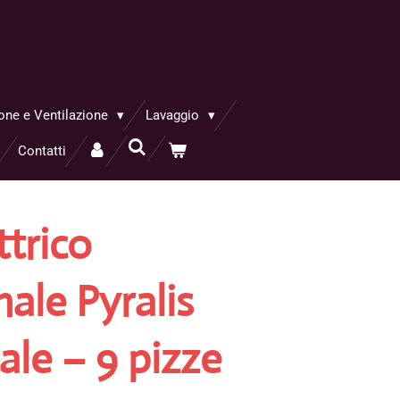
one e Ventilazione
Lavaggio
Contatti
ttrico
ale Pyralis
ale – 9 pizze