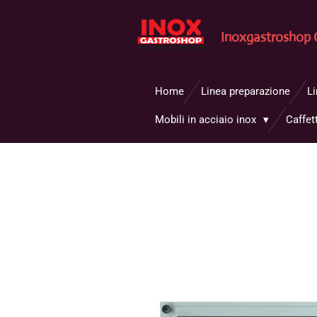
Vai
al
Inoxgastroshop 
contenuto
principale
Home
Linea preparazione
L
Mobili in acciaio inox
Caffet