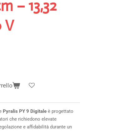
m – 13,32
 V
rello
le
Pyralis PY 9 Digitale
è progettato
ratori che richiedono elevate
egolazione e affidabilità durante un