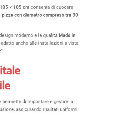
105 × 105 cm
consente di cuocere
9 pizze con diametro compreso tra 30
il design moderno e la qualità
Made in
atto anche alle installazioni a vista
”.
itale
le
le permette di impostare e gestire la
sione, assicurando risultati uniformi