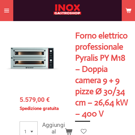
Vai
al
contenuto
principale
Forno elettrico
professionale
Pyralis PY M18
– Doppia
camera 9 + 9
pizze Ø 30/34
5.579,00 €
cm – 26,64 kW
Spedizione gratuita
– 400 V
Aggiungi
al