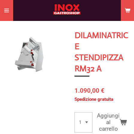
Vai
al
contenuto
principale
DILAMINATRIC
E
STENDIPIZZA
RM32 A
1.090,00 €
Spedizione gratuita
Aggiungi
al
carrello