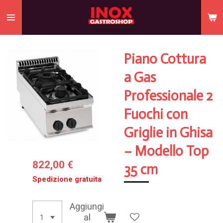
Vai
al
contenuto
principale
Piano Cottura
a Gas
Professionale 2
Fuochi con
Griglie in Ghisa
– Modello Top
822,00 €
35 cm
Spedizione gratuita
Aggiungi
al