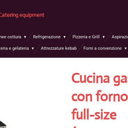
Catering equipment
inee cottura
Refrigerazione
Pizzeria e Grill
Aspirazi
teria e gelateria
Attrezzature kebab
Forni a convenzione
Cucina ga
con forno
full-size