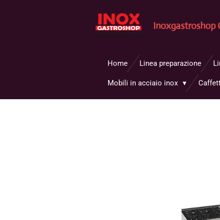
Vai
al
Inoxgastroshop 
contenuto
principale
Home
Linea preparazione
L
Mobili in acciaio inox
Caffet