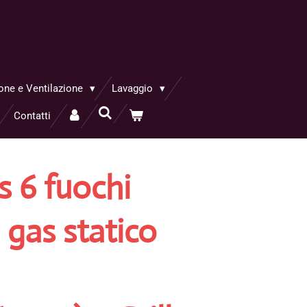
one e Ventilazione
Lavaggio
Contatti
s 6 fuochi
 gas statico